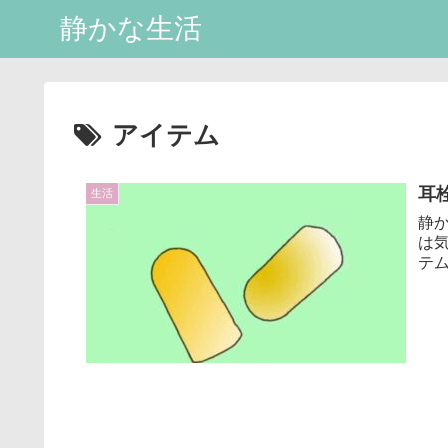
静かな生活
アイテム
耳
生活
静
は
テ