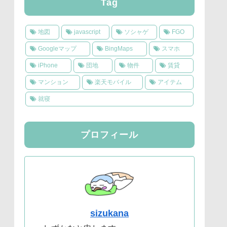
Tag
地図
javascript
ソシャゲ
FGO
Googleマップ
BingMaps
スマホ
iPhone
団地
物件
賃貸
マンション
楽天モバイル
アイテム
就寝
プロフィール
sizukana