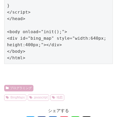
}

</script>

</head>

<body onload="init();">

<div id="bing_map" style="width:640px; 
height:400px;"></div>

</body>

</html>
プログラミング
BingMaps
javascript
地図
シェアする