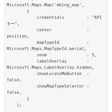
Microsoft.Maps.Map('#bing_map',

        {

            credentials         : "API
キー",

            center              : 
position,

            mapTypeId           : 
Microsoft.Maps.MapTypeId.aerial,

            zoom                : 5,

            labelOverlay        : 
Microsoft.Maps.LabelOverlay.hidden,

            showLocateMeButton  : 
false,

            showMapTypeSelector : 
false,

        }

    );
