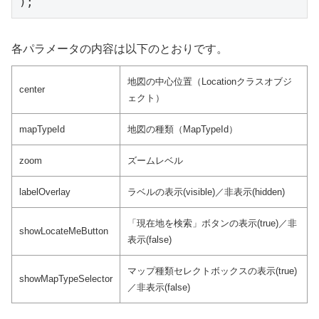
);
各パラメータの内容は以下のとおりです。
地図の中心位置（Locationクラスオブジ
center
ェクト）
mapTypeId
地図の種類（MapTypeId）
zoom
ズームレベル
labelOverlay
ラベルの表示(visible)／非表示(hidden)
「現在地を検索」ボタンの表示(true)／非
showLocateMeButton
表示(false)
マップ種類セレクトボックスの表示(true)
showMapTypeSelector
／非表示(false)