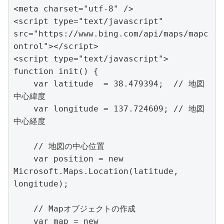
<meta charset="utf-8" />

<script type="text/javascript" 
src="https://www.bing.com/api/maps/mapc
ontrol"></script>

<script type="text/javascript">

function init() {

    var latitude  = 38.479394;  // 地図
中心緯度

    var longitude = 137.724609; // 地図
中心経度

    // 地図の中心位置

    var position = new 
Microsoft.Maps.Location(latitude, 
longitude);

    // Mapオブジェクトの作成

    var map = new 