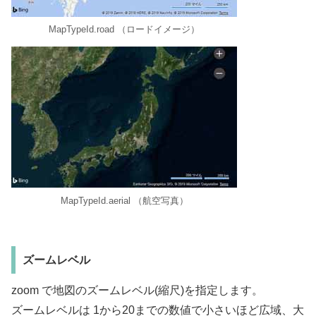
MapTypeId.road （ロードイメージ）
MapTypeId.aerial （航空写真）
ズームレベル
zoom で地図のズームレベル(縮尺)を指定します。
ズームレベルは 1から20までの数値で小さいほど広域、大