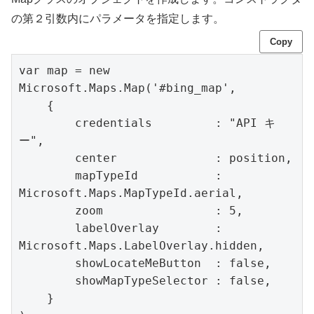
の第２引数内にパラメータを指定します。
Copy
var map = new 
Microsoft.Maps.Map('#bing_map',

    {

        credentials         : "API キ
ー",

        center              : position,

        mapTypeId           : 
Microsoft.Maps.MapTypeId.aerial,

        zoom                : 5,

        labelOverlay        : 
Microsoft.Maps.LabelOverlay.hidden,

        showLocateMeButton  : false,

        showMapTypeSelector : false,

    }
